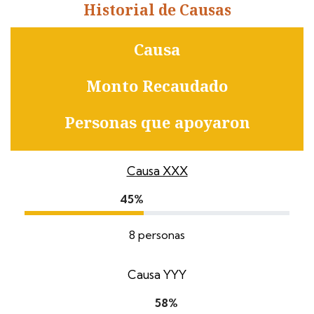
Historial de Causas
Causa
Monto Recaudado
Personas que apoyaron
Causa XXX
45%
8 personas
Causa YYY
58%