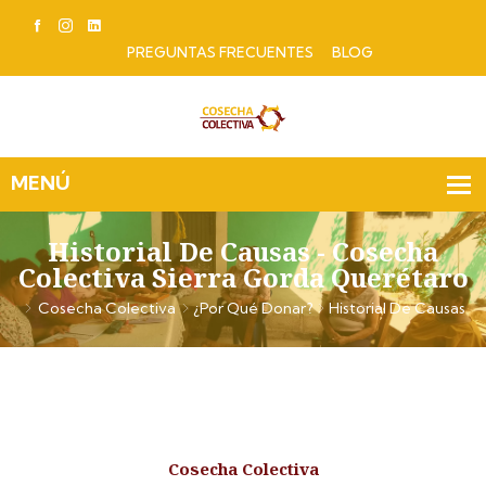
PREGUNTAS FRECUENTES
BLOG
Historial De Causas - Cosecha
Colectiva Sierra Gorda Querétaro
Cosecha Colectiva
¿Por Qué Donar?
Historial De Causas
Cosecha Colectiva