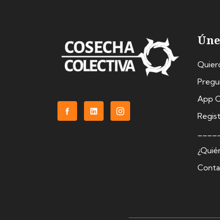
Úne
Quier
Pregu
App C
Regist
____
¿Quié
Conta